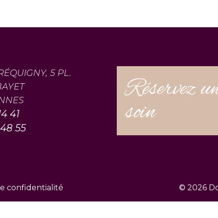
BRÉQUIGNY, 5 PL.
Réservez u
BAYET
ENNES
soin
14 41
 48 55
e confidentialité
© 2026 Do